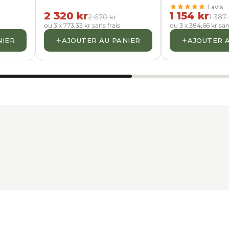
1 avis
2 320 kr
1 154 kr
2 670 kr
1 387 
ou 3 x 773,33 kr sans frais
ou 3 x 384,66 kr san
+
+
NIER
AJOUTER AU PANIER
AJOUTER 
Jumelles de Chasse et
Marine et navigation
observation
nchéité IPX7
ble sur l'eau et
10×42, vision crépusculai
té maximale par temps
Performance optique su
pour voir les détails à l'
ion robuste,
soir.
ible et totalement anti-
Gainage antichoc silenc
une discrétion totale sur 
 nos modèles
Découvrez nos modèles