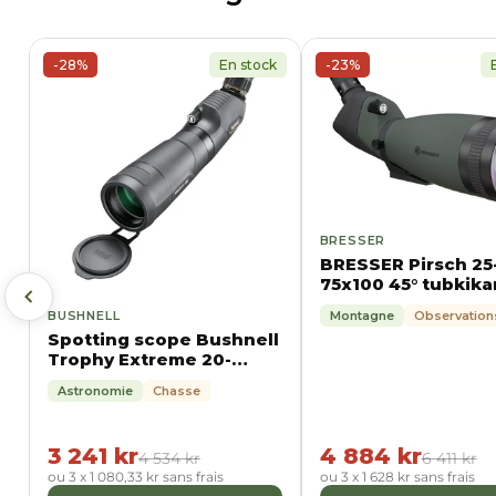
-28%
En stock
-23%
BRESSER
BRESSER Pirsch 25
75x100 45° tubkika
BUSHNELL
Montagne
Observation
Spotting scope Bushnell
Trophy Extreme 20-
60X65 vinklad
Astronomie
Chasse
3 241 kr
4 884 kr
4 534 kr
6 411 kr
ou 3 x 1 080,33 kr sans frais
ou 3 x 1 628 kr sans frais