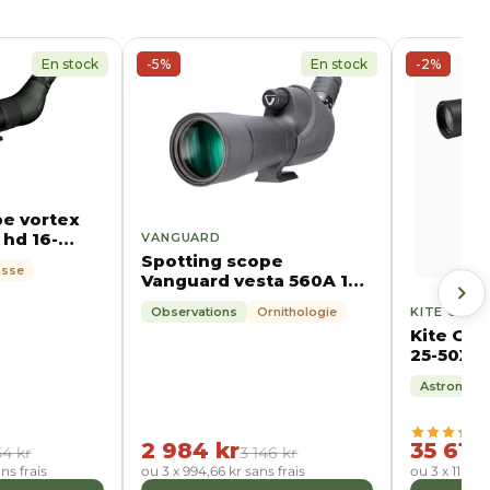
En stock
-5%
En stock
-2%
pe vortex
hd 16-
VANGUARD
Spotting scope
asse
Vanguard vesta 560A 15-
45X60
KITE OPTI
Observations
Ornithologie
Kite Opt
25-50X80
Ardea CF
Astronomi
Manfrott
videohu
2 984 kr
35 619
54 kr
3 146 kr
ns frais
ou 3 x 994,66 kr sans frais
ou 3 x 11 873