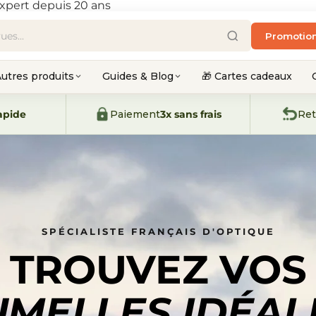
xpert depuis 20 ans
Promotio
utres produits
Guides & Blog
🎁 Cartes cadeaux
apide
Paiement
3x sans frais
Ret
SPÉCIALISTE FRANÇAIS D'OPTIQUE
TROUVEZ VOS
UMELLES IDÉAL