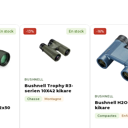
En stock
-13%
En stock
-16%
BUSHNELL
Bushnell Trophy R3-
serien 10X42 kikare
BUSHNELL
Chasse
Montagne
Bushnell H2O 
2x50
kikare
Compactes
Enf