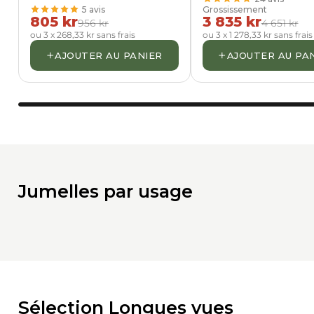
5 avis
Grossissement
805 kr
3 835 kr
956 kr
4 651 kr
ou 3 x 268,33 kr sans frais
ou 3 x 1 278,33 kr sans frais
+
+
AJOUTER AU PANIER
AJOUTER AU PA
Jumelles pour Ornithologie et
Jumelles 
nature
7×50, éta
8×42, grand champ de vision
Vision sta
Repérez rapidement les oiseaux
luminosi
en vol grâce à un champ visuel
couvert.
élargi.
Construct
Couleurs ultra-fidèles pour une
insubmers
identification précise du plumage.
buée.
Jumelles par usage
Découvrez nos modèles
Découvrez
Sélection Longues vues