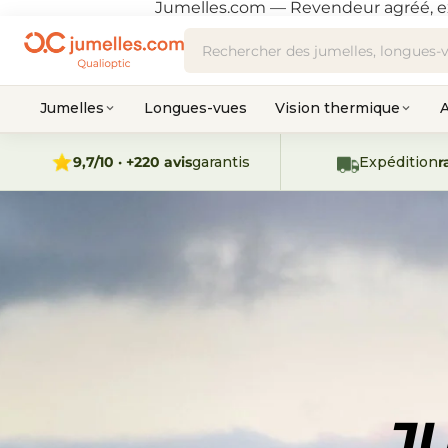
Jumelles.com — Revendeur agréé, e
Jumelles
Longues-vues
Vision thermique
A
9,7/10 · +220 avis
garantis
Expédition
r
J