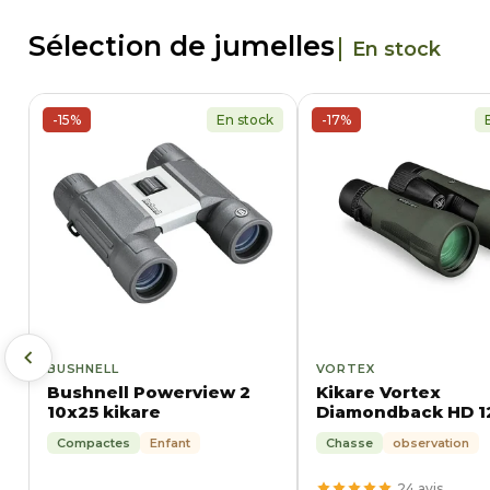
Sélection de jumelles
En stock
-15%
En stock
-17%
BUSHNELL
VORTEX
Bushnell Powerview 2
Kikare Vortex
10x25 kikare
Diamondback HD 1
Compactes
Enfant
Chasse
observation
24 avis