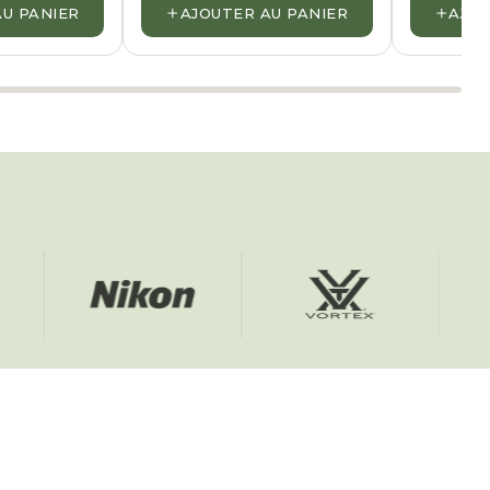
+
+
AU PANIER
AJOUTER AU PANIER
AJOU
Nikon
Vortex
Kite O