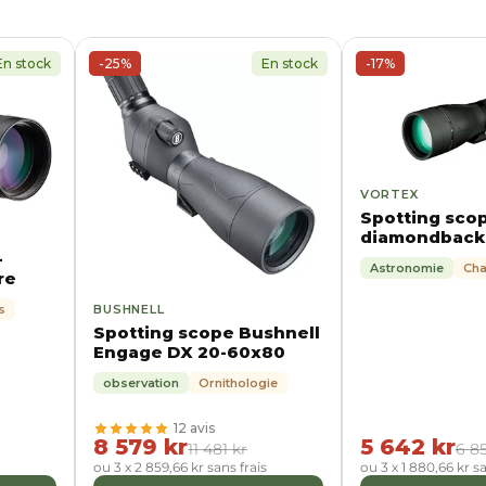
En stock
-25%
En stock
-17%
VORTEX
Spotting sco
diamondback 
48x65
-
Astronomie
Ch
re
BUSHNELL
s
Spotting scope Bushnell
Engage DX 20-60x80
observation
Ornithologie
12 avis
8 579 kr
5 642 kr
11 481 kr
6 8
ou 3 x 2 859,66 kr sans frais
ou 3 x 1 880,66 kr sa