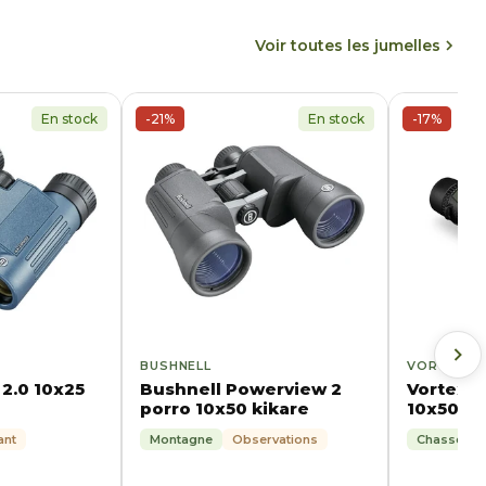
Voir toutes les jumelles
En stock
-21%
En stock
-17%
BUSHNELL
VORTEX
2.0 10x25
Bushnell Powerview 2
Vortex 
porro 10x50 kikare
10x50 ki
ant
Montagne
Observations
Chasse